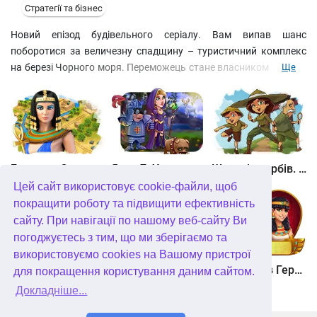
Стратегії та бізнес
Новий епізод будівельного серіалу. Вам випав шанс
поборотися за величезну спадщину – туристичний комплекс
на березі Чорного моря. Переможець стане власником готелів,
Ще
аквапарків та нічних клубів. Щоб обійти суперника, вам
потрібно за відведений час забудувати узбережжя новою
нерухомістю та заробити купу грошей. Наймайте робітників,
закуповуйте все необхідне та приймайтеся за будівництво, час
– гроші!
Битва за Єгипет. Місія Клеопатра
Янки 7. У гонитві за чарівним оленем
Шукачі скарбів. Камінь душі
Цей сайт використовує cookie-файли, щоб
покращити роботу та підвищити ефективність
сайту. При навігації по нашому веб-сайту Ви
погоджуєтесь з тим, що ми зберігаємо та
використовуємо cookies на Вашому пристрої
Шукачі скарбів. Сніжна королева. колекційне видання
Алісія Квотермейн 3. Таємниця палаючого золота. колекційне видання
12 подвигів Геракла. Як я зустрів Мегару. колекційне видання
для покращення користування даним сайтом.
Докладніше...