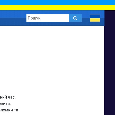
ний час.
овити.
оломки та