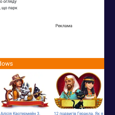
со огляду
, що парк
Реклама
ndows
Алісія Квотермейн 3.
12 подвигів Геракла. Як я