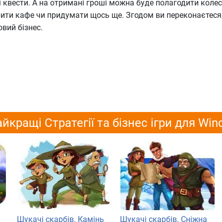
 квести. А на отримані гроші можна буде полагодити коле
дкрити кафе чи придумати щось ще. Згодом ви переконаєтеся
вий бізнес.
йкращі Стратегії та бізнес ігри для Wi
Шукачі скарбів. Камінь
Шукачі скарбів. Сніжна