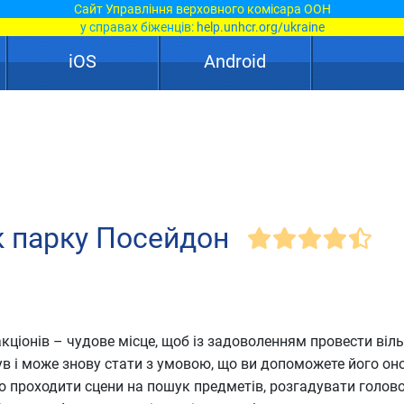
Сайт Управління верховного комісара ООН
у справах біженців:
help.unhcr.org/ukraine
iOS
Android
к парку Посейдон
кціонів – чудове місце, щоб із задоволенням провести віль
в і може знову стати з умовою, що ви допоможете його он
що проходити сцени на пошук предметів, розгадувати голов