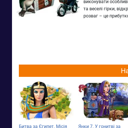
виконувати особливі
та веселі гірки, ві
розваг – це прибутко
На
Битва за Єгипет. Місія
Янки 7. У гонитві за