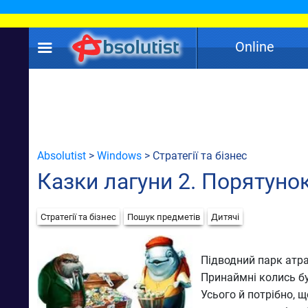
Online
Absolutist
>
Windows
> Стратегії та бізнес
Казки лагуни 2. Порятуно
Стратегії та бізнес
Пошук предметів
Дитячі
Підводний парк атра
Принаймні колись бу
Усього й потрібно, 