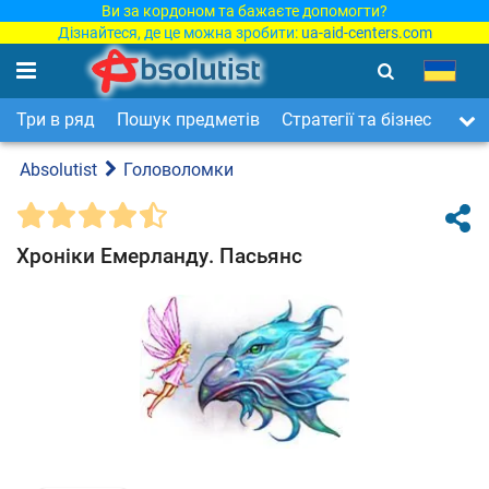
Ви за кордоном та бажаєте допомогти?
Дізнайтеся, де це можна зробити:
ua-aid-centers.com
Три в ряд
Пошук предметів
Стратегії та бізнес
Арка
Absolutist
Головоломки
Хроніки Емерланду. Пасьянс