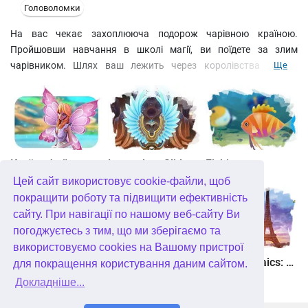
Головоломки
На вас чекає захоплююча подорож чарівною країною.
Пройшовши навчання в школі магії, ви поїдете за злим
чарівником. Шлях ваш лежить через королівства людей,
Ще
гномів, ельфів та русалок. Розкладайте пасьянси, шукайте
приховані предмети та подолайте всі магічні пастки. На
зароблені золоті монети можна придбати амулети та додаткові
карти, а супутники, які приєдналися до вас у дорозі,
допоможуть впоратися навіть із найскладнішими рівнями.
Країна фей
Legendary Slide
Fishjong
Цей сайт використовує cookie-файли, щоб
покращити роботу та підвищити ефективність
сайту. При навігації по нашому веб-сайту Ви
погоджуєтесь з тим, що ми зберігаємо та
використовуємо cookies на Вашому пристрої
Квадріум
Пас'янс Білосніжка. Зачароване королівство
Travel Mosaics: A Paris Tour
для покращення користування даним сайтом.
Докладніше...