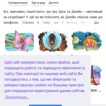
Головоломки
Три в ряд
Дитячі
Всі, звичайно, пам'ятають гру про Діка та Джейн – мисливців
за скарбами? У цій грі ви побачите, як Джейн обрала саме цю
професію. Справа в тому, що її батько був відомим
Ще
мандрівником та археологом. Він шукав таємничу країну
Шангрі Ла у горах Тибету. Коли Джейн була маленькою, її
батько вирушив у свою чергову подорож. Більше про нього
ніхто не чув. Перед від'їздом він залишив Джейн амулет, не
сказавши, що він означає. І тільки коли Джейн виросла, вона
зрозуміла, що амулет – це ключ, а відкриває він дивну скриню,
Країна фей
Legendary Slide
Fishjong
що зберігається на горищі. Відкривши його, Джейн знайшла
Цей сайт використовує cookie-файли, щоб
щоденник батька. І вона вирішила сама вирушити на пошуки
покращити роботу та підвищити ефективність
свого батька та легендарної країни.
сайту. При навігації по нашому веб-сайту Ви
погоджуєтесь з тим, що ми зберігаємо та
використовуємо cookies на Вашому пристрої
Квадріум
Пас'янс Білосніжка. Зачароване королівство
Travel Mosaics: A Paris Tour
для покращення користування даним сайтом.
Докладніше...