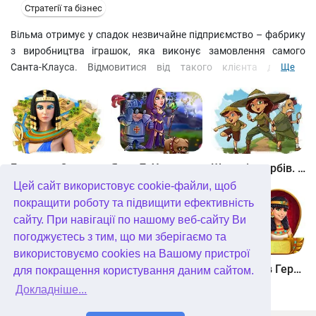
Стратегії та бізнес
Вільма отримує у спадок незвичайне підприємство – фабрику
з виробництва іграшок, яка виконує замовлення самого
Санта-Клауса. Відмовитися від такого клієнта дівчина,
Ще
звичайно, не могла, але вирішила привнести в бізнес власну
ідею – відкрити кафе для оленів та ельфів, які приїжджають за
замовленнями. Чи зумієте ви поєднувати ресторан та
виробництво та поступово розширювати асортимент?
Дізнайтеся у цій новорічній грі.
Битва за Єгипет. Місія Клеопатра
Янки 7. У гонитві за чарівним оленем
Шукачі скарбів. Камінь душі
Цей сайт використовує cookie-файли, щоб
покращити роботу та підвищити ефективність
сайту. При навігації по нашому веб-сайту Ви
погоджуєтесь з тим, що ми зберігаємо та
використовуємо cookies на Вашому пристрої
Шукачі скарбів. Сніжна королева. колекційне видання
Алісія Квотермейн 3. Таємниця палаючого золота. колекційне видання
12 подвигів Геракла. Як я зустрів Мегару. колекційне видання
для покращення користування даним сайтом.
Докладніше...