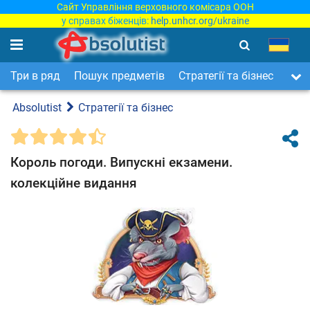
Сайт Управління верховного комісара ООН
у справах біженців:
help.unhcr.org/ukraine
Три в ряд
Пошук предметів
Стратегії та бізнес
Арка
Absolutist
Стратегії та бізнес
Король погоди. Випускні екзамени.
колекційне видання