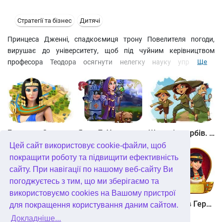
Стратегії та бізнес
Дитячі
Принцеса Дженні, спадкоємиця трону Повелителя погоди,
вирушає до університету, щоб під чуйним керівництвом
професора Теодора осягнути нелегку науку управління
Ще
чарівною державою. У цей час зграя піратів викрадає золоте
драконяче яйце, і тепер тільки від неї залежить доля всього
королівства! Разом із наставником та помічниками юна
принцеса кидається в погоню! Допоможіть їй навчитися
керувати погодою, людьми та привидами, щоб повернути
артефакт на місце, перш ніж розлючена дракониця обрушить
Битва за Єгипет. Місія Клеопатра
Янки 7. У гонитві за чарівним оленем
Шукачі скарбів. Камінь душі
свій гнів на жителів королівства в цій чудовій грі – стратегії!
Цей сайт використовує cookie-файли, щоб
покращити роботу та підвищити ефективність
сайту. При навігації по нашому веб-сайту Ви
погоджуєтесь з тим, що ми зберігаємо та
використовуємо cookies на Вашому пристрої
Шукачі скарбів. Сніжна королева. колекційне видання
Алісія Квотермейн 3. Таємниця палаючого золота. колекційне видання
12 подвигів Геракла. Як я зустрів Мегару. колекційне видання
для покращення користування даним сайтом.
Докладніше...