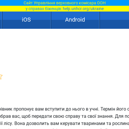
Сайт Управління верховного комісара ООН
у справах біженців:
help.unhcr.org/ukraine
iOS
Android
івник пропонує вам вступити до нього в учні. Термін його
вибрав вас, щоб передати свою справу та свої знання. Для п
ії лісу. Вона дозволить вам керувати тваринами та рослина