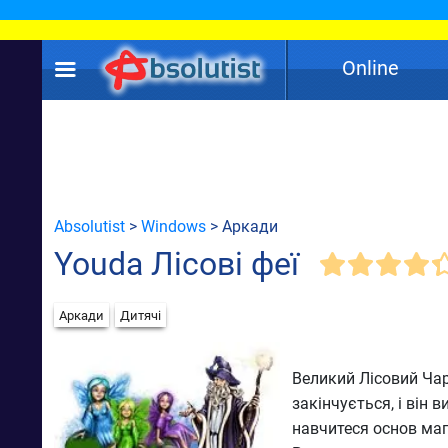
Online
Absolutist
>
Windows
> Аркади
Youda Лісові феї
Аркади
Дитячі
Великий Лісовий Чар
закінчується, і він 
навчитеся основ маг