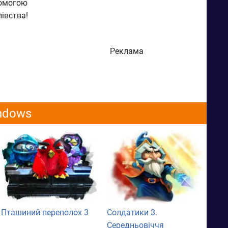
помогою
івства!
Реклама
indows
Пташиний переполох 3
Солдатики 3.
Середньовіччя