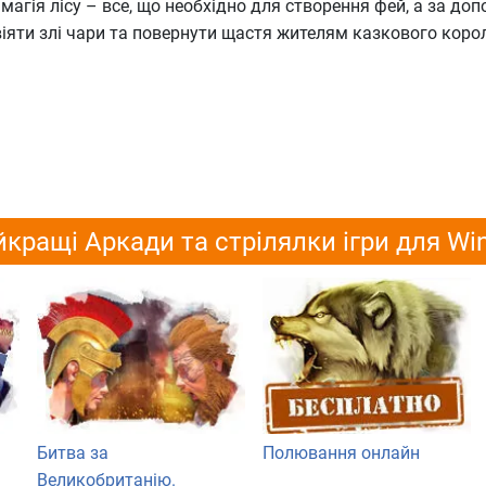
 магія лісу – все, що необхідно для створення фей, а за до
іяти злі чари та повернути щастя жителям казкового корол
кращі Аркади та стрілялки ігри для W
Битва за
Полювання онлайн
Великобританію.