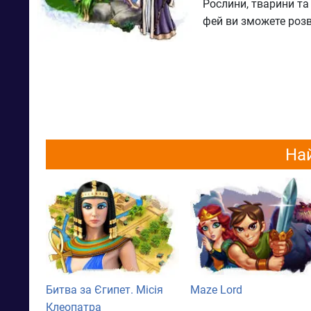
Рослини, тварини та
фей ви зможете розв
Най
Битва за Єгипет. Місія
Maze Lord
Клеопатра