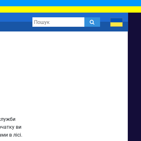
 служби
очатку ви
ми в лісі.