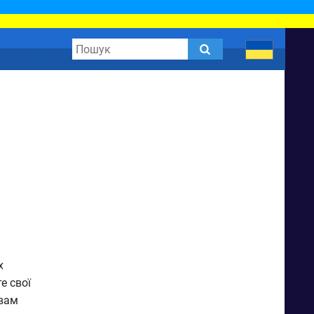
х
е свої
 вам