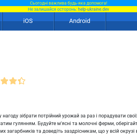
Сьогодні важлива будь-яка допомога!
Не залишайся осторонь:
help-ukraine.dev
iOS
Android
 нагоду зібрати потрійний урожай за раз і порадувати свої
гатим гулянням. Будуйте м'ясні та молочні ферми, оберігайт
их загарбників та доведіть заздрісникам, що у всій окрузі