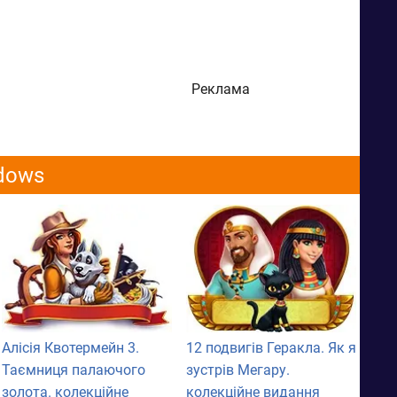
Реклама
ndows
Алісія Квотермейн 3.
12 подвигів Геракла. Як я
Таємниця палаючого
зустрів Мегару.
золота. колекційне
колекційне видання