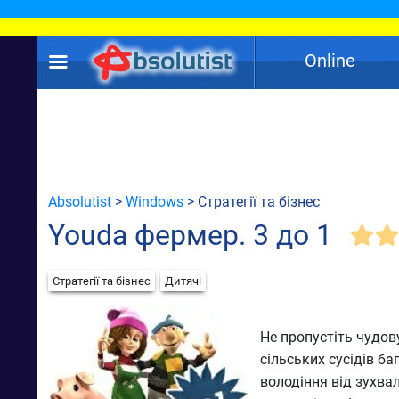
Online
Absolutist
>
Windows
> Стратегії та бізнес
Youda фермер. 3 до 1
Стратегії та бізнес
Дитячі
Не пропустіть чудову
сільських сусідів ба
володіння від зухвал