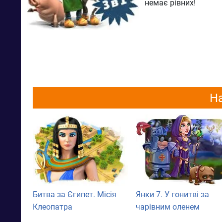
немає рівних!
На
Битва за Єгипет. Місія
Янки 7. У гонитві за
Клеопатра
чарівним оленем