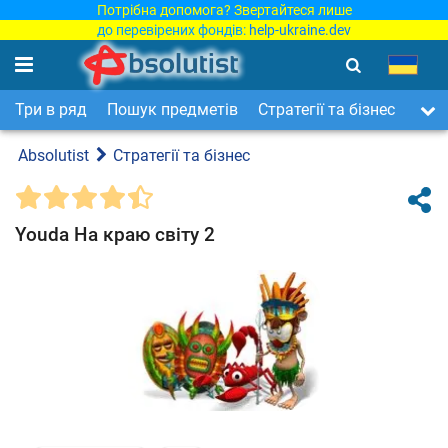
Потрібна допомога? Звертайтеся лише
до перевірених фондів:
help-ukraine.dev
Три в ряд
Пошук предметів
Стратегії та бізнес
Арка
Absolutist
Стратегії та бізнес
Youda На краю світу 2