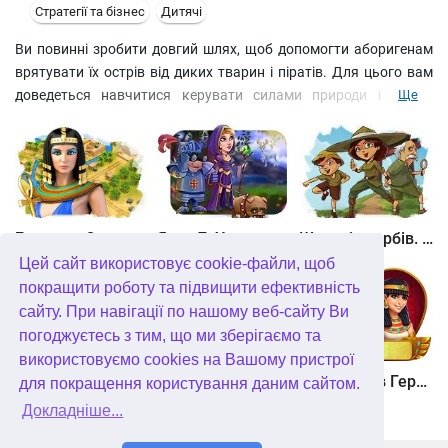
Стратегії та бізнес
Дитячі
Ви повинні зробити довгий шлях, щоб допомогти аборигенам
врятувати їх острів від диких тварин і піратів. Для цього вам
доведеться навчитися керувати силами природи і навіть
Ще
часом. Використовуйте свої можливості: викопайте ями для
питної води, збудуйте хатини, зробіть машини для
приготування їжі. Навчіться варити зілля, яке зробить вас
невразливим для піратських шабель і скорпіоньих тис. Стати
вождем племені!
Битва за Єгипет. Місія Клеопатра
Янки 7. У гонитві за чарівним оленем
Шукачі скарбів. Камінь душі
Цей сайт використовує cookie-файли, щоб
покращити роботу та підвищити ефективність
сайту. При навігації по нашому веб-сайту Ви
погоджуєтесь з тим, що ми зберігаємо та
використовуємо cookies на Вашому пристрої
Шукачі скарбів. Сніжна королева. колекційне видання
Алісія Квотермейн 3. Таємниця палаючого золота. колекційне видання
12 подвигів Геракла. Як я зустрів Мегару. колекційне видання
для покращення користування даним сайтом.
Докладніше...