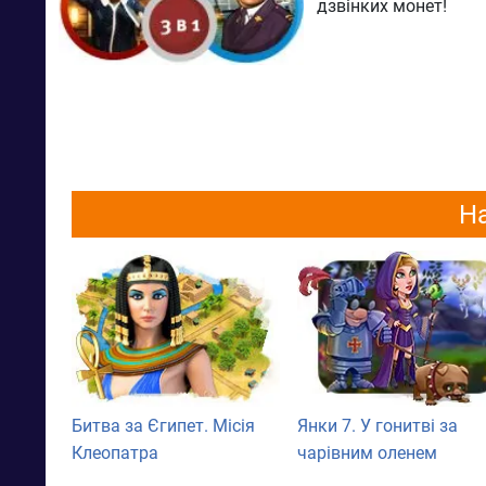
дзвінких монет!
На
Битва за Єгипет. Місія
Янки 7. У гонитві за
Клеопатра
чарівним оленем