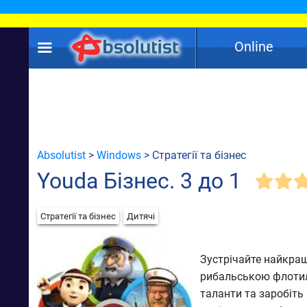
Online
Absolutist
>
Windows
> Стратегії та бізнес
Youda Бізнес. 3 до 1
Стратегії та бізнес
Дитячі
Зустрічайте найкращі 
рибальською флотил
таланти та заробіть 