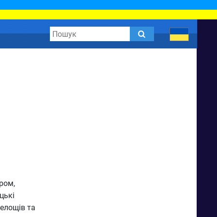
аром,
цькі
селощів та