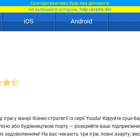
Сьогодні важлива будь-яка допомога!
Не залишайся осторонь:
help-ukraine.dev
iOS
Android
ігри у жанрі бізнес-стратегії із серії Youda! Керуйте суші-б
ією або будівництвом порту — розкрийте ваші підприємни
із задоволенням! На вас чекають три ігри, повні азарту, ве