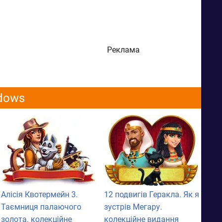
Реклама
ndows
Алісія Квотермейн 3.
12 подвигів Геракла. Як я
Таємниця палаючого
зустрів Мегару.
золота. колекційне
колекційне видання